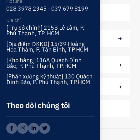
Hotline
028 3978 2345 - 037 679 8199
TECO
Địa chỉ
[Trụ sở chính] 215B Lê Lâm, P.
Phú Thạnh, TP. HCM
Diesel
[Địa điểm ĐKKD] 15/39 Hoàng
Hoa Thám, P. Tân Bình, TP.HCM
[Kho hàng] 116A Quách Đình
MÁY BƠM
Bảo, P. Phú Thạnh, TP.HCM
[Phân xưởng kỹ thuật] 130 Quách
Đình Bảo, P. Phú Thạnh, TP.HCM
SẢN PHẨM KHÁC
Theo dõi chúng tôi
TỦ ĐIỆN ĐIỀU KHIỂN