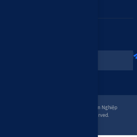
TỦ ĐIỆN ĐIỀU KHIỂN
SẢN PHẨM KHÁC
Đăng ký nhận bản tin
Trách Nhiệm - Tận Tâm - Chuyên Nghiệp
© 2026
Tài Phước
All right reserved.
Phát triển bởi
BBOTech