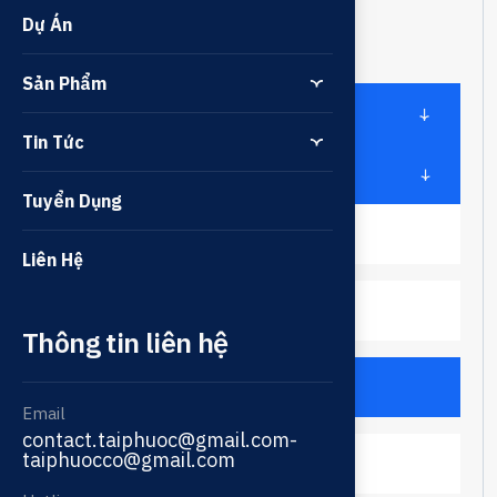
Danh mục
Dự Án
Sản Phẩm
ĐỘNG CƠ
Tin Tức
Điện
Tuyển Dụng
ABB
Liên Hệ
ATT
Thông tin liên hệ
ELEKTRIM
Email
contact.taiphuoc@gmail.com-
taiphuocco@gmail.com
TATUNG