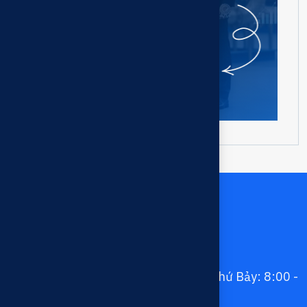
Liên hệ chúng tôi
028 3978 2345 - 037 679 8199
contact.taiphuoc@gmail.com-
taiphuocco@gmail.com
Thứ Hai - Thứ Sáu : 8:00 - 17:30; Thứ Bảy: 8:00 -
12:00