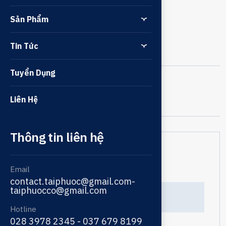
ngành )
Sản Phẩm
Tin Tức
Tuyển Dụng
Tags:
Chia Sẻ:
Liên Hệ
Thông tin liên hệ
Tìm kiếm
Email
contact.taiphuoc@gmail.com-
taiphuocco@gmail.com
Hotline
028 3978 2345 - 037 679 8199