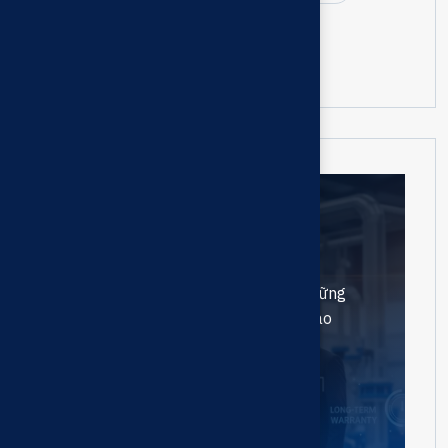
bảo trì hệ thống PCCC nhà máy
bảo trì bơm chữa cháy turbine
Cần hỗ trợ?
Liên hệ chúng tôi
Mục tiêu của chúng tôi là tạo ra những
doanh nghiệp có tính cạnh tranh cao