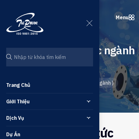
Menu
Banner con ( Tin tức ngành
)
Trang chủ
/
Banner con ( Tin tức ngành )
Trang Chủ
Giới Thiệu
Dịch Vụ
Banner con ( Tin tức
Dự Án