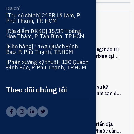
Địa chỉ
[Trụ sở chính] 215B Lê Lâm, P.
Phú Thạnh, TP. HCM
Bài viết gần đây
[Địa điểm ĐKKD] 15/39 Hoàng
Hoa Thám, P. Tân Bình, TP.HCM
[Kho hàng] 116A Quách Đình
Cuộc “đại phẫu” song song: bảo trì
Bảo, P. Phú Thạnh, TP.HCM
2 cụm bơm chữa cháy turbine tại
[Phân xưởng kỹ thuật] 130 Quách
nhà máy Olympus ODSV – Bình
13-11-2025
Đình Bảo, P. Phú Thạnh, TP.HCM
Dương
Tài Phước nâng tầm dịch vụ kỹ
Theo dõi chúng tôi
thuật: Cải tạo hệ thống bơm cao ốc
– Giải pháp toàn diện cho vận hành
11-11-2025
an toàn và tiết kiệm
Hợp tác toàn cầu, phát triển địa
phương – khi CRI và Tài Phước cùng