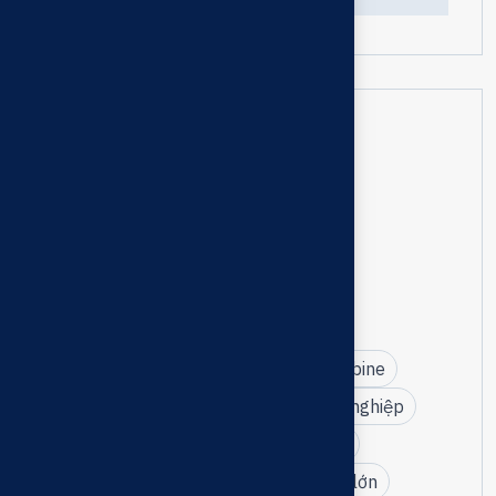
Tags
bơm công nghiệp Tài Phước
CRI Pumps Việt Nam
triển lãm Vietwater 2025
bơm tuabin trục đứng
Tài Phước bảo trì bơm chữa cháy turbine
dịch vụ bảo trì thiết bị PCCC chuyên nghiệp
kỹ thuật bảo trì cơ điện công nghiệp
bơm turbine điện – diesel công suất lớn